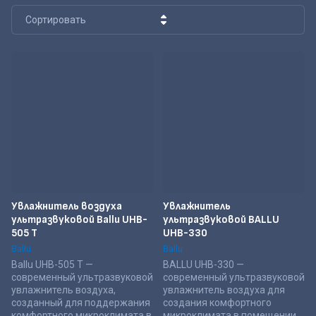
Сортировать
Цена - убывание
Цена - возрастание
Название - Я-А
Название - А-Я
Увлажнитель воздуха
Увлажнитель
ультразвуковой Ballu UHB-
ультразвуковой BALLU
505 T
UHB-330
Ballu
Ballu
Ballu UHB-505 T —
BALLU UHB-330 —
современный ультразвуковой
современный ультразвуковой
увлажнитель воздуха,
увлажнитель воздуха для
созданный для поддержания
создания комфортного
комфортного микроклимата в
микроклимата в помещении.