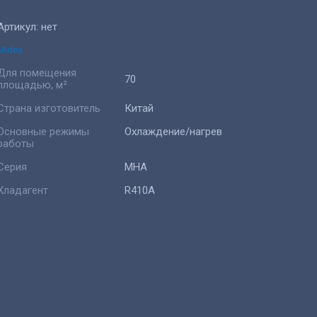
Артикул:
нет
Midea
Для помещения
70
площадью, м²
Страна изготовитель
Китай
Основные режимы
Охлаждение/нагрев
работы
Серия
MHA
Хладагент
R410A